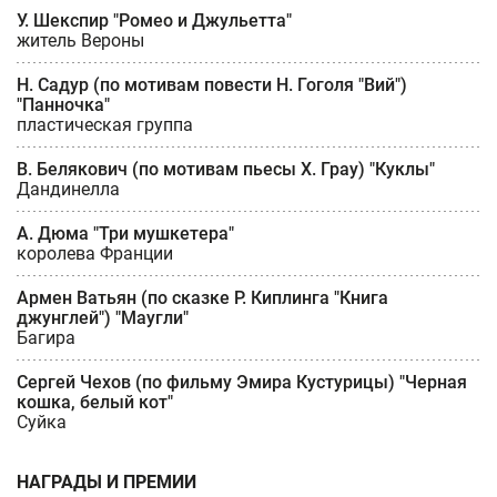
У. Шекспир "Ромео и Джульетта"
житель Вероны
Н. Садур (по мотивам повести Н. Гоголя "Вий")
"Панночка"
пластическая группа
В. Белякович (по мотивам пьесы Х. Грау) "Куклы"
Дандинелла
А. Дюма "Три мушкетера"
королева Франции
Армен Ватьян (по сказке Р. Киплинга "Книга
джунглей") "Маугли"
Багира
Сергей Чехов (по фильму Эмира Кустурицы) "Черная
кошка, белый кот"
Суйка
НАГРАДЫ И ПРЕМИИ