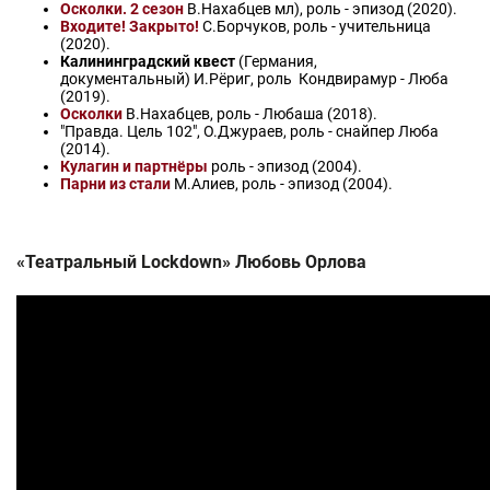
Осколки. 2 сезон
В.Нахабцев мл), роль - эпизод (2020).
Входите! Закрыто!
С.Борчуков, роль - учительница
(2020).
Калининградский квест
(Германия,
документальный) И.Рёриг, роль Кондвирамур - Люба
(2019).
Осколки
В.Нахабцев, роль - Любаша (2018).
"Правда. Цель 102", О.Джураев, роль - снайпер Люба
(2014).
Кулагин и партнёры
роль - эпизод (2004).
Парни из стали
М.Алиев, роль - эпизод (2004).
«Театральный Lockdown» Любовь Орлова