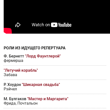
РОЛИ ИЗ ИДУЩЕГО РЕПЕРТУАРА
Ф. Бернетт
"Лорд Фаунтлерой"
фермерша
"Летучий корабль"
Забава
Р. Хоудон
"Шикарная свадьба"
Рэйчел
М. Булгаков
"Мастер и Маргарита"
Фрида, Почтальон