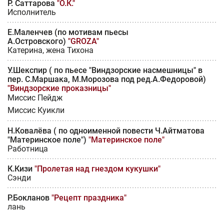
Р. Саттарова
"О.К."
Исполнитель
Е.Маленчев (по мотивам пьесы
А.Островского)
"GROZA"
Катерина, жена Тихона
У.Шекспир ( по пьесе "Виндзорские насмешницы" в
пер. С.Маршака, М.Морозова под ред.А.Федоровой)
"Виндзорские проказницы"
Миссис Пейдж
Миссис Куикли
Н.Ковалёва ( по одноименной повести Ч.Айтматова
"Материнское поле")
"Материнское поле"
Работница
К.Кизи
"Пролетая над гнездом кукушки"
Сэнди
Р.Бокланов
"Рецепт праздника"
лань