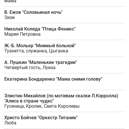
мама
В. Ежов "Соловьиная ночь"
Зизи
Николай Коляда "Птица Феникс"
Мария Петровна
Ж.-Б. Мольер "Мнимый больной"
Туанетта, служанка, Цыганка
А. Пушкин "Маленькие трагедии"
Четвертый гость, Луиза
Екатерина Бондаренко "Мама сними голову"
Элистин Михайлов (по мотивам сказки Л.Кэрролла)
"Алиса в стране чудес"
Гусеница, Кролик, Свита Королевы
Христо Бойчев "Оркестр Титаник"
Люба