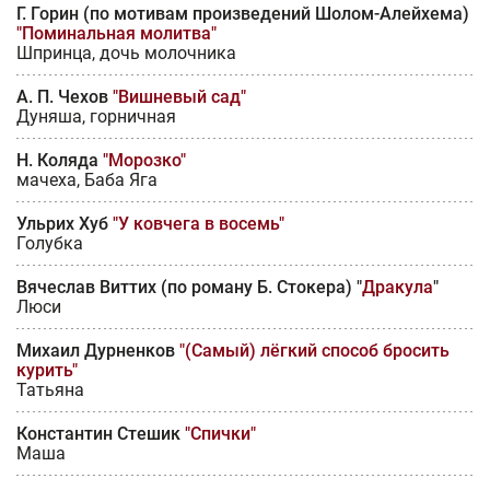
Г. Горин (по мотивам произведений Шолом-Алейхема)
"Поминальная молитва"
Шпринца, дочь молочника
А. П. Чехов
"Вишневый сад"
Дуняша, горничная
Н. Коляда
"Морозко"
мачеха, Баба Яга
Ульрих Хуб
"У ковчега в восемь"
Голубка
Вячеслав Виттих (по роману Б. Стокера) "
Дракула
"
Люси
Михаил Дурненков
"(Самый) лёгкий способ бросить
курить"
Татьяна
Константин Стешик
"Спички"
Маша