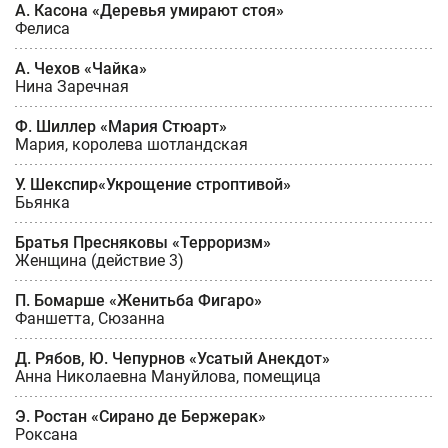
А. Касона «Деревья умирают стоя»
Фелиса
А. Чехов «Чайка»
Нина Заречная
Ф. Шиллер «Мария Стюарт»
Мария, королева шотландская
У. Шекспир«Укрощение строптивой»
Бьянка
Братья Пресняковы «Терроризм»
Женщина (действие 3)
П. Бомарше «Женитьба Фигаро»
Фаншетта, Сюзанна
Д. Рябов, Ю. Чепурнов «Усатый Анекдот»
Анна Николаевна Мануйлова, помещица
Э. Ростан «Сирано де Бержерак»
Роксана