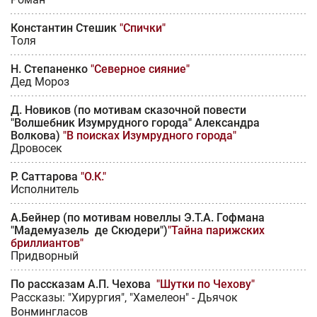
Константин Стешик
"Спички"
Толя
Н. Степаненко
"Северное сияние"
Дед Мороз
Д. Новиков (по мотивам сказочной повести
"Волшебник Изумрудного города" Александра
Волкова)
"В поисках Изумрудного города"
Дровосек
Р. Саттарова
"О.К."
Исполнитель
А.Бейнер (по мотивам новеллы Э.Т.А. Гофмана
"Мадемуазель де Скюдери")
"Тайна парижских
бриллиантов"
Придворный
По рассказам А.П. Чехова
"Шутки по Чехову"
Рассказы: "Хирургия", "Хамелеон" - Дьячок
Вонмингласов