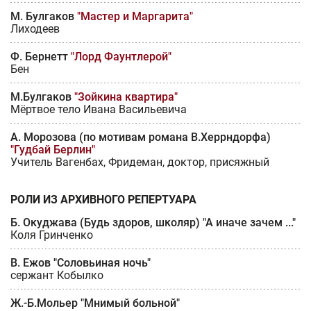
М. Булгаков
"Мастер и Маргарита"
Лиходеев
Ф. Бернетт
"Лорд Фаунтлерой"
Бен
М.Булгаков
"Зойкина квартира"
Мёртвое тело Ивана Васильевича
А. Морозова (по мотивам романа В.Херрндорфа)
"Гудбай Берлин"
Учитель Вагенбах, Фридеман, доктор, присяжный
РОЛИ ИЗ АРХИВНОГО РЕПЕРТУАРА
Б. Окуджава (Будь здоров, школяр) "А иначе зачем ..."
Коля Гринченко
В. Ежов "Соловьиная ночь"
сержант Кобылко
Ж.-Б.Мольер "Мнимый больной"