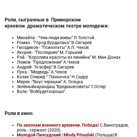
Роли, сыгранные в Приморском
краевом драматическом театре молодежи:
Михайла - "Чем люди живы" Л.Толстой
Роман - "Город Вурдалака" В.Сигарев
Гвоздиков - "Психопаты" А.П. Чехов
Якорев - "Последние" М. Горький
Рэй - "Королева красоты из линейна" М. Мак-Донах
Ломов- "Предложение" А.Чехов
Андрей- "Агасфер" В.Сигарев
Лука - "Медведь" А.Чехов
Козак Спирид -" Панночка" Н.Садур
Марек -"Вкус черешни" А. Осецка
Зелёныйкарандаш "Вредныесоветы" Г.Остер
Волк- "Всёбудетхорошо"
Роли в кино:
По законам военного времени. Победа!
С.Виноградов,
роль - сержант (2020).
Молодой Пилсудский
|
Mlody Pilsudski
(Польша)Я.