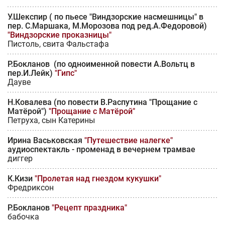
У.Шекспир ( по пьесе "Виндзорские насмешницы" в
пер. С.Маршака, М.Морозова под ред.А.Федоровой)
"Виндзорские проказницы"
Пистоль, свита Фальстафа
Р.Бокланов (по одноименной повести А.Вольтц в
пер.И.Лейк)
"Гипс"
Дауве
Н.Ковалева (по повести В.Распутина "Прощание с
Матёрой")
"Прощание с Матёрой"
Петруха, сын Катерины
Ирина Васьковская
"Путешествие налегке"
аудиоспектакль - променад в вечернем трамвае
диггер
К.Кизи
"Пролетая над гнездом кукушки"
Фредриксон
Р.Бокланов
"Рецепт праздника"
бабочка