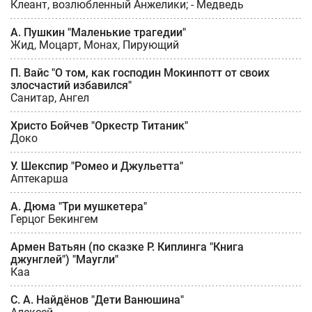
Клеант, возлюбленный Анжелики; - Медведь
А. Пушкин "Маленькие трагедии"
Жид, Моцарт, Монах, Пирующий
П. Вайс "О том, как господин Мокинпотт от своих
злосчастий избавился"
Санитар, Ангел
Христо Бойчев "Оркестр Титаник"
Доко
У. Шекспир "Ромео и Джульетта"
Аптекарша
А. Дюма "Три мушкетера"
Герцог Бекингем
Армен Ватьян (по сказке Р. Киплинга "Книга
джунглей") "Маугли"
Каа
С. А. Найдёнов "Дети Ванюшина"