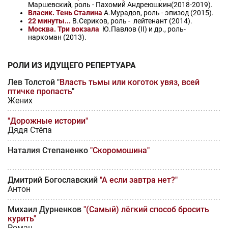
Маршевский, роль - Пахомий Андреюшкин(2018-2019).
Власик. Тень Сталина
А.Мурадов, роль - эпизод (2015).
22 минуты...
В.Сериков, роль - лейтенант (2014).
Москва. Три вокзала
Ю.Павлов (II) и др., роль-
наркоман (2013).
РОЛИ ИЗ ИДУЩЕГО РЕПЕРТУАРА
Лев Толстой "
Власть тьмы или коготок увяз, всей
птичке пропасть
"
Жених
"Дорожные истории"
Дядя Стёпа
Наталия Степаненко
"Скоромошина"
Дмитрий Богославский
"А если завтра нет?"
Антон
Михаил Дурненков
"(Самый) лёгкий способ бросить
курить"
Роман