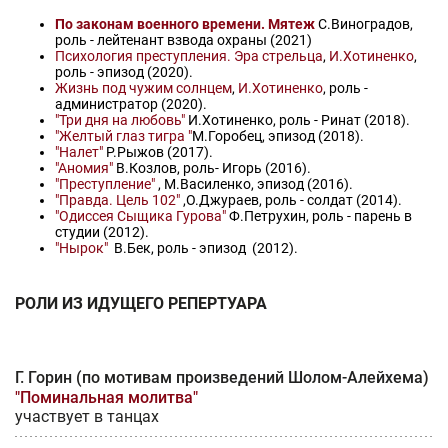
По законам военного времени. Мятеж
С.Виноградов,
роль - лейтенант взвода охраны (2021)
Психология преступления. Эра стрельца
,
И.Хотиненко
,
роль - эпизод (2020).
Жизнь под чужим солнцем
,
И.Хотиненко
, роль -
администратор (2020).
"Три дня на любовь"
И.Хотиненко, роль - Ринат (2018).
"Желтый глаз тигра "
М.Горобец, эпизод (2018).
"Налет"
Р.Рыжов (2017).
"Аномия"
В.Козлов, роль- Игорь (2016).
"Преступление"
, М.Василенко, эпизод (2016).
"Правда. Цель 102"
,О.Джураев, роль - солдат (2014).
"Одиссея Сыщика Гурова"
Ф.Петрухин, роль - парень в
студии (2012).
"Нырок"
В.Бек, роль - эпизод (2012).
РОЛИ ИЗ ИДУЩЕГО РЕПЕРТУАРА
Г. Горин (по мотивам произведений Шолом-Алейхема)
"Поминальная молитва"
участвует в танцах