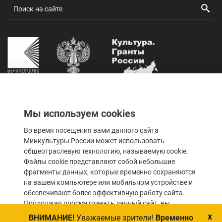
Мы используем cookies
Оценка качества услуг
учреждений культуры
Во время посещения вами данного сайта
Минкультуры России может использовать
общеотраслевую технологию, называемую cookie.
Файлы cookie представляют собой небольшие
фрагменты данных, которые временно сохраняются
© 2023 Государственное автономное учреждение
на вашем компьютере или мобильном устройстве и
Калининградской области «Калининградский областной
обеспечивают более эффективную работу сайта.
драматический театр»
Продолжая просматривать данный сайт, вы
соглашаетесь с использованием файлов cookie и
x
ВНИМАНИЕ!
Уважаемые зрители!
Временно
Все материалы данного сайта являются объектами авторского права (в