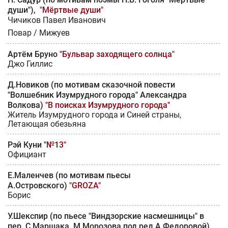
души"),
"Мёртвые души"
Чичиков Павел Иванович
Повар / Мижуев
Артём Бруно
"Бульвар заходящего солнца"
Джо Гиллис
Д.Новиков (по мотивам сказочной повести
"Волшебник Изумрудного города" Александра
Волкова)
"В поисках Изумрудного города"
Житель Изумрудного города и Синей страны,
Летающая обезьяна
Рэй Куни "
№13"
Официант
Е.Маленчев (по мотивам пьесы
А.Островского)
"GROZA"
Борис
У.Шекспир (по пьесе "Виндзорские насмешницы" в
пер. С.Маршака, М.Морозова под ред.А.Федоровой)