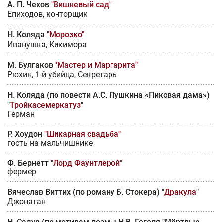
А. П. Чехов
"Вишневый сад"
Епиходов, конторщик
Н. Коляда
"Морозко"
Иванушка, Кикимора
М. Булгаков
"Мастер и Маргарита"
Рюхин,
1-й убийца,
Секретарь
Н. Коляда (по повести А.С. Пушкина «Пиковая дама»)
"
Тройкасемеркатуз
"
Герман
Р. Хоудон
"Шикарная свадьба"
гость на мальчишнике
Ф. Бернетт
"Лорд Фаунтлерой"
фермер
Вячеслав Виттих (по роману Б. Стокера) "
Дракула
"
Джонатан
Н. Садур (по мотивам поэмы Н.В. Гоголя "Мёртвые