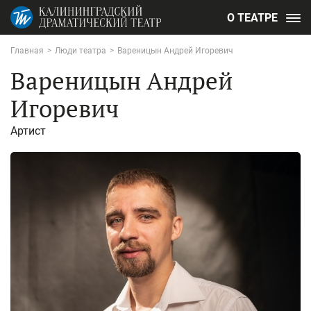
О ТЕАТРЕ
Главная
>
Люди театра
>
Вареницын Андрей Игоревич
Вареницын Андрей
Игоревич
Артист