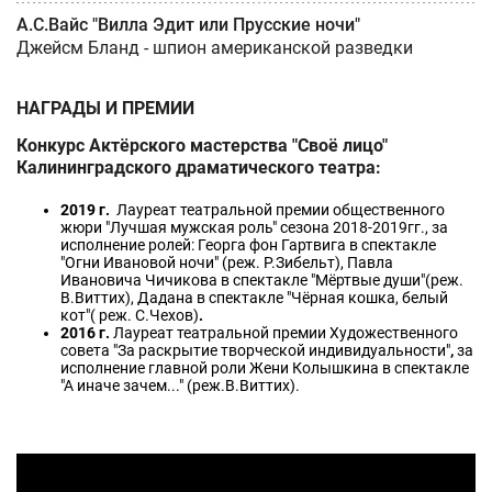
А.С.Вайс "Вилла Эдит или Прусские ночи"
Джейсм Бланд - шпион американской разведки
НАГРАДЫ И ПРЕМИИ
Конкурс Актёрского мастерства "Своё лицо"
Калининградского драматического театра:
2019 г.
Лауреат театральной премии общественного
жюри "Лучшая мужская роль" сезона 2018-2019гг., за
исполнение ролей: Георга фон Гартвига в спектакле
"Огни Ивановой ночи" (реж. Р.Зибельт), Павла
Ивановича Чичикова в спектакле "Мёртвые души"(реж.
В.Виттих), Дадана в спектакле "Чёрная кошка, белый
кот"( реж. С.Чехов)
.
2016 г.
Лауреат театральной премии Художественного
совета "За раскрытие творческой индивидуальности"
,
за
исполнение главной роли Жени Колышкина в спектакле
"А иначе зачем..." (реж.В.Виттих).