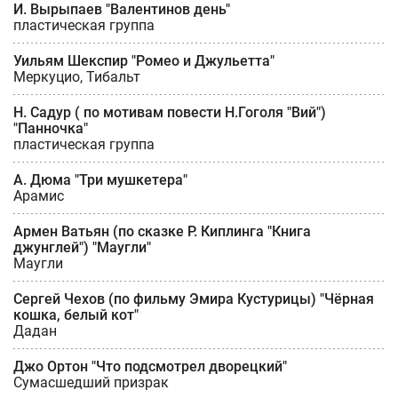
И. Вырыпаев "Валентинов день"
пластическая группа
Уильям Шекспир "Ромео и Джульетта"
Меркуцио, Тибальт
Н. Садур ( по мотивам повести Н.Гоголя "Вий")
"Панночка"
пластическая группа
А. Дюма "Три мушкетера"
Арамис
Армен Ватьян (по сказке Р. Киплинга "Книга
джунглей") "Маугли"
Маугли
Сергей Чехов (по фильму Эмира Кустурицы) "Чёрная
кошка, белый кот"
Дадан
Джо Ортон "Что подсмотрел дворецкий"
Сумасшедший призрак