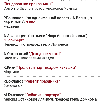
"Виндзорские проказницы"
Сэр Хью Эванс, пастор, уроженец Уэльса
Р.Бокланов (по одноименной повести А.Вольтц в
пер.И.Лейк)
"Гипс"
медведь
А.Звягинцев (по пьесе "Нюрнбергский вальс")
"Нюрнберг"
Переводчик председателя Лоуренса
А.Островский
"Доходное место"
Василий Николаевич Жадов
К.Кизи
"Пролетая над гнездом кукушки"
Мартини
Р.Бокланов
"Рецепт праздника"
бельчонок
М.Булгаков
"Зойкина квартира"
Анисим Зотикович Аллилуя, председатель домкома