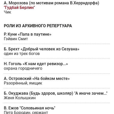
А. Морозова (по мотивам романа В.Херрндорфа)
"Гудбай Берлин"
Чик
РОЛИ ИЗ АРХИВНОГО РЕПЕРТУАРА
Р. Куни «Папа в паутине»
Гэйвин Смит
Б. Брехт «Добрый человек из Сезуана»
один из трех богов
Н. Гоголь «К нам едет ревизор...»
охрана городничего
А. Островский «На бойком месте»
Разорённый, ямщик
Б. Окуджава (Будь здоров, школяр) "А иначе зачем..."
Женя Колышкин
В. Ежов "Соловьиная ночь"
Петр Бородин, сержант