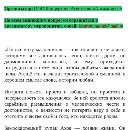
Организатор:
ООО Концертное Агентство «Ангажемент»
По всем возникшим вопросам обращаться к
организатору мероприятия, e-mail:
kostromina-md@mail.ru
«Не всё коту масленица» — так говорят о человеке,
которому всё доставалось легко, почти даром, но
дармовщинка кончилась, и ему приходится
потрудиться в поте лица, чтобы добиться желанной
цели. А ещё это название трогательной и смешной, в
хорошем смысле слова, истории любви.
Интрига сюжета проста и забавна, но простота и
несерьёзность эта кажущаяся. За ней кроются вполне
серьёзные размышления о человеческих чести и
достоинстве, о важности не потерять веру в себя и
отстоять счастье своё и того, кто находится рядом.
Замоскворецкий купец Ахов — хозяин жизни. Он