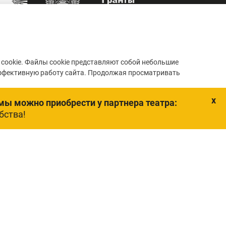
cookie. Файлы cookie представляют собой небольшие
ффективную работу сайта. Продолжая просматривать
Понятно, спасибо
x
мы можно приобрести у партнера театра:
бства!
ластной драматический театр»
изайн).
йты и ресурсы
авообладателя.