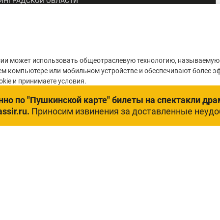
ИНГРАДСКОЙ ОБЛАСТИ
Оценка качества услуг
учреждений культуры
ии может использовать общеотраслевую технологию, называемую 
ем компьютере или мобильном устройстве и обеспечивают более э
kie и принимаете условия.
но по "Пушкинской карте" билеты на спектакли дра
ssir.ru.
Приносим извинения за доставленные неудо
номное учреждение Калининградской области «Калининградский об
териалы данного сайта являются объектами авторского права (в том числе д
копирование, распространение (в том числе путем копирования на другие са
Интернете)
е использование информации и объектов без предварительного согласия пр