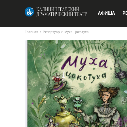
АФИША
Р
Главная
>
Репертуар
>
Муха-Цокотуха