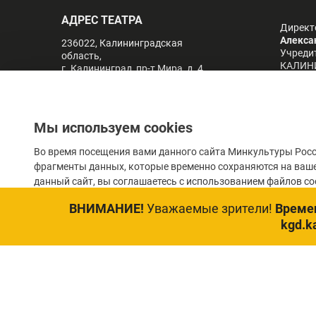
АДРЕС ТЕАТРА
Директ
Алекса
236022, Калининградская
Учреди
область,
КАЛИН
г. Калининград, пр-т Мира, д. 4
КАССА ТЕАТРА
8 (4012) 21 24 22
Мы используем cookies
СР-ПТ: 11:00 - 19:00
Во время посещения вами данного сайта Минкультуры Росс
(обед 14:00 - 15:00)
СБ-ВС: 11:00 - 18:00
фрагменты данных, которые временно сохраняются на ваш
(обед 14:00 - 15:00)
данный сайт, вы соглашаетесь с использованием файлов coo
ПН-ВТ: выходные
kassa@dramteatr39.ru
ВНИМАНИЕ!
Уважаемые зрители!
Времен
kgd.ka
Telegram
Вконтакте
Rutube
© 2023 Государственное авто