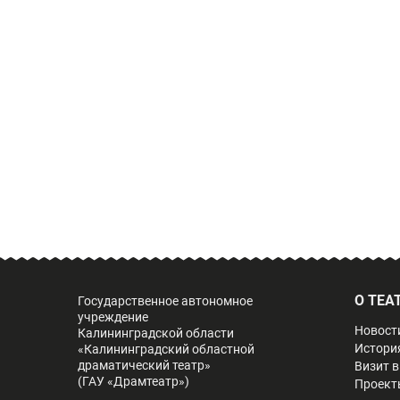
О ТЕА
Государственное автономное
учреждение
Новост
Калининградской области
Истори
«Калининградский областной
драматический театр»
Визит в
(ГАУ «Драмтеатр»)
Проект