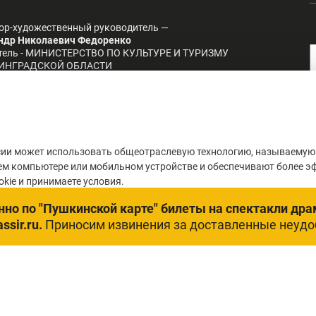
ор-художественный руководитель —
ндр Николаевич Федоренко
тель - МИНИСТЕРСТВО ПО КУЛЬТУРЕ И ТУРИЗМУ
ИНГРАДСКОЙ ОБЛАСТИ
Оценка качества услуг
учреждений культуры
ии может использовать общеотраслевую технологию, называемую 
ем компьютере или мобильном устройстве и обеспечивают более э
kie и принимаете условия.
но по "Пушкинской карте" билеты на спектакли дра
ssir.ru.
Приносим извинения за доставленные неудо
номное учреждение Калининградской области «Калининградский об