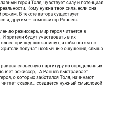
главный герой Толя, чувствует силу и потенциал
 реальности. Кому нужна твоя сила, если она
 режим. В тексте автора существует
сь я, другим – композитор Раннев».
лению режиссера, мир героя читается в
 И зрители будут участвовать в их
голоса пришедших запишут, чтобы потом по
. Зрители получат необычные ощущения, слыша
страивая словесную партитуру из определенных
ясняет режиссер, - А Раннев выстраивает
героя, о которых заботился Толя, начинают
ь читает сказки,.. создаётся нужный смысловой