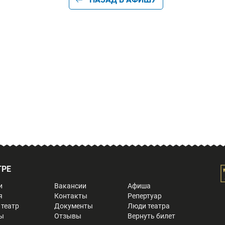
ТРЕ
и
Вакансии
Афиша
я
Контакты
Репертуар
 театр
Документы
Люди театра
ы
Отзывы
Вернуть билет