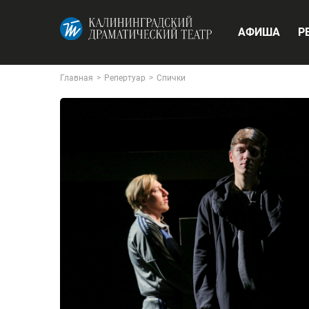
АФИША
Р
Главная
>
Репертуар
>
Спички