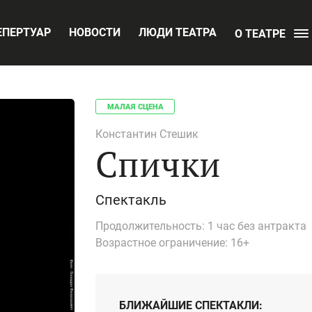
ЕПЕРТУАР
НОВОСТИ
ЛЮДИ ТЕАТРА
О ТЕАТРЕ
МАЛАЯ СЦЕНА
Константин Стешик
Спички
Спектакль
Продолжительность:
1 час без антракта
Возрастное ограничение:
16+
БЛИЖАЙШИЕ СПЕКТАКЛИ: